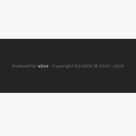
Powered by
uCoz
· Copyright D20RPG © 2016—2026